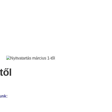
től
unk: