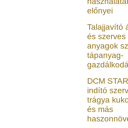
használatá
előnyei
Talajjavító
és szerves
anyagok sz
tápanyag-
gazdálkod
DCM STA
indító szer
trágya kuk
és más
haszonnöv