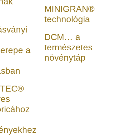
nak
MINIGRAN®
technológia
 ásványi
DCM… a
természetes
erepe a
növénytáp
ásban
RTEC®
ves
oricához
ényekhez