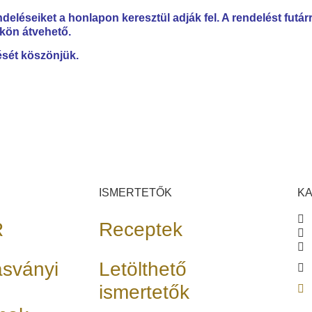
deléseiket a honlapon keresztül adják fel. A rendelést futárra
kön átvehető.
ését köszönjük.
ISMERTETŐK
K
R
Receptek
ásványi
Letölthető
ismertetők