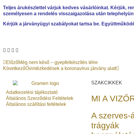
Teljes árukészlettel várjuk kedves vásárlóinkat. Kérjük, ren
személyesen a rendelés visszaigazolása után telephelyün
Kérjük a járványügyi szabályokat tartsa be. Együttműköd
Előző
Még nem késő – gyepfelkészítés télre
Következő
Óvintézkedések a koronavírus járvány alatt
SZAKCIKKEK
Adatkezelési tájékoztató
MI A VIZŐ
Általános Szerződési Feltételek
Általános szállítási feltételek
A szerves-
trágyák