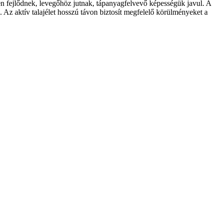
esen fejlődnek, levegőhöz jutnak, tápanyagfelvevő képességük javul. A
. Az aktív talajélet hosszú távon biztosít megfelelő körülményeket a