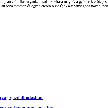
. A talajban élő mikroorganizmusok aktivitása megnő, a gyökerek erőtelj
alatt folyamatosan és egyenletesen biztosítják a tápanyagot a növénynek
panyag-gazdálkodásban
és más haszonnövényekhez