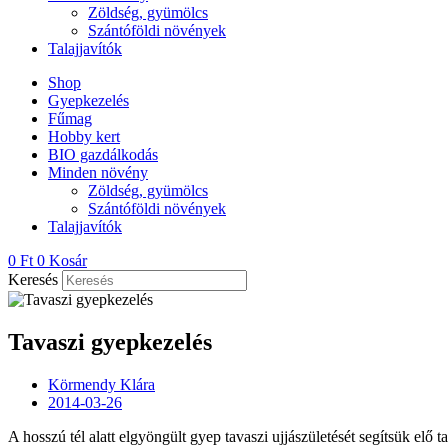
Zöldség, gyümölcs
Szántóföldi növények
Talajjavítók
Shop
Gyepkezelés
Fűmag
Hobby kert
BIO gazdálkodás
Minden növény
Zöldség, gyümölcs
Szántóföldi növények
Talajjavítók
0
Ft
0
Kosár
Keresés
Tavaszi gyepkezelés
Körmendy Klára
2014-03-26
A hosszú tél alatt elgyöngült gyep tavaszi ujjászületését segítsük el