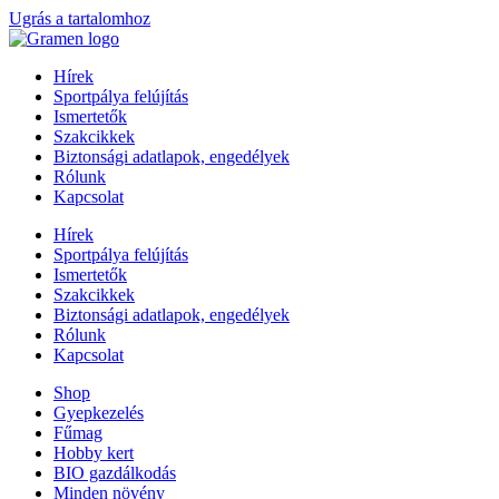
Ugrás a tartalomhoz
Hírek
Sportpálya felújítás
Ismertetők
Szakcikkek
Biztonsági adatlapok, engedélyek
Rólunk
Kapcsolat
Hírek
Sportpálya felújítás
Ismertetők
Szakcikkek
Biztonsági adatlapok, engedélyek
Rólunk
Kapcsolat
Shop
Gyepkezelés
Fűmag
Hobby kert
BIO gazdálkodás
Minden növény