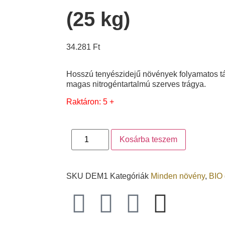
(25 kg)
34.281
Ft
Hosszú tenyészidejű növények folyamatos táp
magas nitrogéntartalmú szerves trágya.
Raktáron: 5 +
Kosárba teszem
SKU
DEM1
Kategóriák
Minden növény
,
BIO