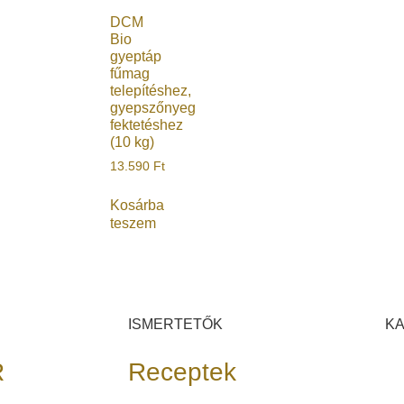
DCM
Bio
gyeptáp
fűmag
telepítéshez,
gyepszőnyeg
fektetéshez
(10 kg)
13.590
Ft
Kosárba
teszem
ISMERTETŐK
K
R
Receptek