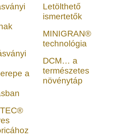
ásványi
Letölthető
ismertetők
nak
MINIGRAN®
technológia
 ásványi
DCM… a
természetes
erepe a
növénytáp
ásban
RTEC®
ves
oricához