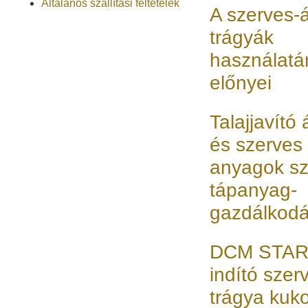
Általános szállítási feltételek
A szerves-
trágyák
használatá
előnyei
Talajjavító
és szerves
anyagok sz
tápanyag-
gazdálkod
DCM STA
indító szer
trágya kuk