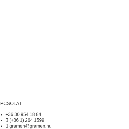
APCSOLAT
+36 30 954 18 84
(+36 1) 264 1599
gramen@gramen.hu