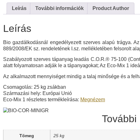
Leírás
További információk
Product Author
Leírás
Bio gazdálkodásnál engedélyezett szerves alapú trágya. Az 
889/2008/EK sz. rendeletének I.sz. mellékletében felsorolt al
Szabályozott szerves tápanyag leadás C.O.R.® 75-100 (Contr
alatt folyamatosan adják le a tápanyagokat; Az Eco-Mix 1 ideá
Az alkalmazott mennyiséget mindig a talaj minősége és a felh
Csomagolás: 25 kg zsákban
Származási hely: Európai Unió
Eco-Mix 1 részletes termékleírása:
Megnézem
További 
Tömeg
25 kg