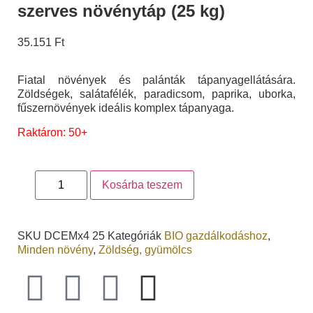
szerves növénytáp (25 kg)
35.151
Ft
Fiatal növények és palánták tápanyagellátására.
Zöldségek, salátafélék, paradicsom, paprika, uborka,
fűszernövények ideális komplex tápanyaga.
Raktáron: 50+
Kosárba teszem
SKU
DCEMx4 25
Kategóriák
BIO gazdálkodáshoz
,
Minden növény
,
Zöldség, gyümölcs