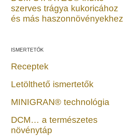
szerves trágya kukoricához
és más haszonnövényekhez
ISMERTETŐK
Receptek
Letölthető ismertetők
MINIGRAN® technológia
DCM… a természetes
növénytáp