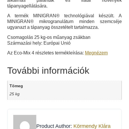
alkalmas palánták és fiatal növények
tápanyagellátására.
A termék MINIGRAN® technológiával készült. A
MINIGRAN® mikrogranulátum minden szemcséje
ugyanazt a tápanyag összetételt tartalmazza.
Csomagolás 25 kg-os műanyag zsákban
Származási hely: Európai Unió
Az Eco-Mix 4 részletes termékleírása:
Megnézem
További információk
Tömeg
25 kg
Product Author:
Körmendy Klára