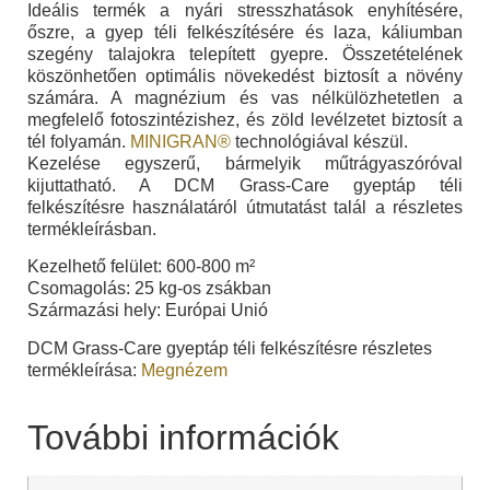
Ideális termék a nyári stresszhatások enyhítésére,
őszre, a gyep téli felkészítésére és laza, káliumban
szegény talajokra telepített gyepre. Összetételének
köszönhetően optimális növekedést biztosít a növény
számára. A magnézium és vas nélkülözhetetlen a
megfelelő fotoszintézishez, és zöld levélzetet biztosít a
tél folyamán.
MINIGRAN®
technológiával készül.
Kezelése egyszerű, bármelyik műtrágyaszóróval
kijuttatható. A DCM Grass-Care gyeptáp téli
felkészítésre használatáról útmutatást talál a részletes
termékleírásban.
Kezelhető felület: 600-800 m²
Csomagolás: 25 kg-os zsákban
Származási hely: Európai Unió
DCM Grass-Care gyeptáp téli felkészítésre részletes
termékleírása:
Megnézem
További információk