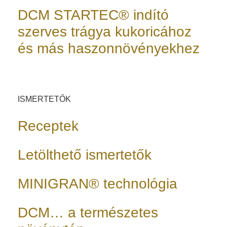
DCM STARTEC® indító
szerves trágya kukoricához
és más haszonnövényekhez
ISMERTETŐK
Receptek
Letölthető ismertetők
MINIGRAN® technológia
DCM… a természetes