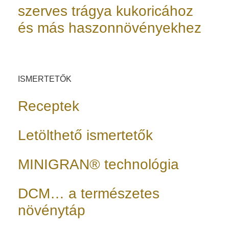
szerves trágya kukoricához
és más haszonnövényekhez
ISMERTETŐK
Receptek
Letölthető ismertetők
MINIGRAN® technológia
DCM… a természetes
növénytáp