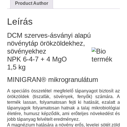
Product Author
Leírás
DCM szerves-ásványi alapú
növénytáp örökzöldekhez,
sövényekhez
NPK 6-4-7 + 4 MgO
1,5 kg
MINIGRAN® mikrogranulátum
A speciális összetétel megfelelő tápanyagot biztosít az
örökzöldek (tiszafák, sövények, fenyők) számára. A
termék lassan, folyamatosan fejti ki hatását, ezalatt a
tápanyagok folyamatosan hatnak a talaj mikrobiológiai
életére, humusz képződik, ami erőteljes növekedést és
jobb tápanyag felvételt eredményez.
A magnézium hatására a növény erős, levelei sötét zöld