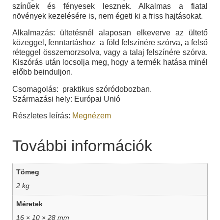
színűek és fényesek lesznek. Alkalmas a fiatal
növények kezelésére is, nem égeti ki a friss hajtásokat.
Alkalmazás: ültetésnél alaposan elkeverve az ültető
közeggel, fenntartáshoz a föld felszínére szórva, a felső
réteggel összemorzsolva, vagy a talaj felszínére szórva.
Kiszórás után locsolja meg, hogy a termék hatása minél
előbb beinduljon.
Csomagolás: praktikus szóródobozban.
Származási hely: Európai Unió
Részletes leírás:
Megnézem
További információk
Tömeg
2 kg
Méretek
16 × 10 × 28 mm