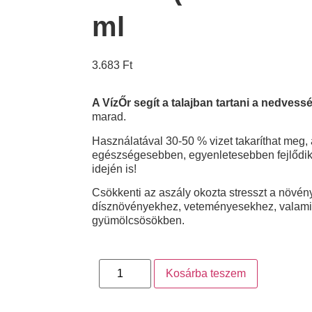
ml
3.683
Ft
A VízŐr segít a talajban tartani a nedvess
marad.
Használatával 30-50 % vizet takaríthat meg,
egészségesebben, egyenletesebben fejlődik
idején is!
Csökkenti az aszály okozta stresszt a növén
dísznövényekhez, veteményesekhez, valamin
gyümölcsösökben.
Kosárba teszem