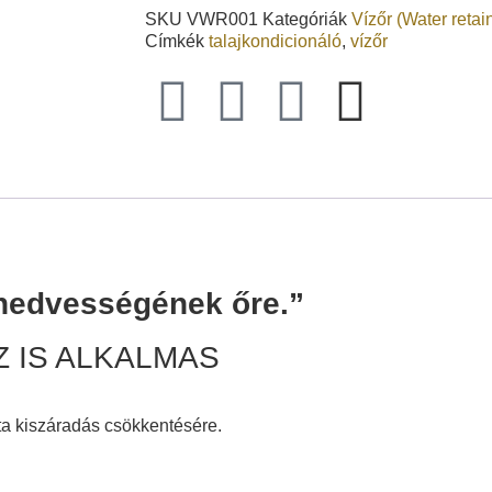
SKU
VWR001
Kategóriák
Vízőr (Water retai
Címkék
talajkondicionáló
,
vízőr
j nedvességének őre.”
 IS ALKALMAS
ta kiszáradás csökkentésére.