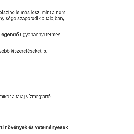
felszíne is más lesz, mint a nem
nnyisége szaporodik a talajban,
 elegendő
ugyanannyi termés
yobb kiszereléseket is.
ikor a talaj vízmegtartó
rti növények és veteményesek