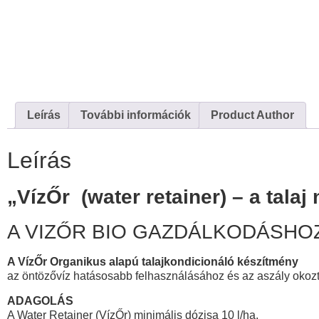
Leírás
További információk
Product Author
Leírás
„VízŐr (water retainer) – a tala
A VIZŐR BIO GAZDÁLKODÁSHOZ
A VízŐr Organikus alapú talajkondicionáló készítmény
az öntözővíz hatásosabb felhasználásához és az aszály okoz
ADAGOLÁS
A Water Retainer (VízŐr) minimális dózisa 10 l/ha.