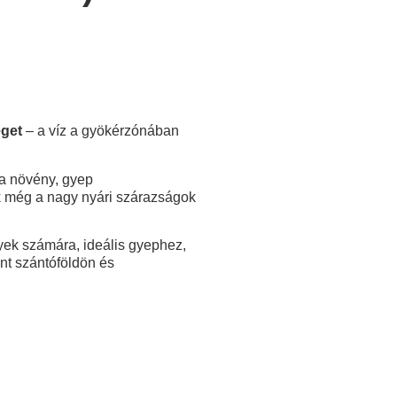
éget
– a víz a gyökérzónában
 a növény, gyep
 még a nagy nyári szárazságok
yek számára, ideális gyephez,
t szántóföldön és