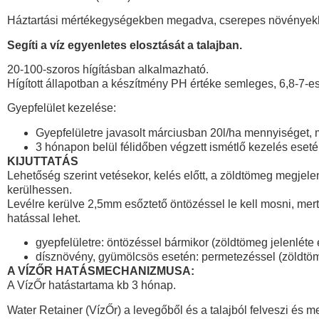
Háztartási mértékegységekben megadva, cserepes növényekhez
Segíti a víz egyenletes elosztását a talajban.
20-100-szoros hígításban alkalmazható.
Hígított állapotban a készítmény PH értéke semleges, 6,8-7-e
Gyepfelület kezelése:
Gyepfelületre javasolt márciusban 20l/ha mennyiséget, m
3 hónapon belül félidőben végzett ismétlő kezelés esetén 
KIJUTTATÁS
Lehetőség szerint vetésekor, kelés előtt, a zöldtömeg megjelené
kerülhessen.
Levélre kerülve 2,5mm esőztető öntözéssel le kell mosni, mert 
hatással lehet.
gyepfelületre: öntözéssel bármikor (zöldtömeg jelenléte
dísznövény, gyümölcsös esetén: permetezéssel (zöldtöme
A VÍZŐR HATÁSMECHANIZMUSA:
A VízŐr hatástartama kb 3 hónap.
Water Retainer (VízŐr) a levegőből és a talajból felveszi és 