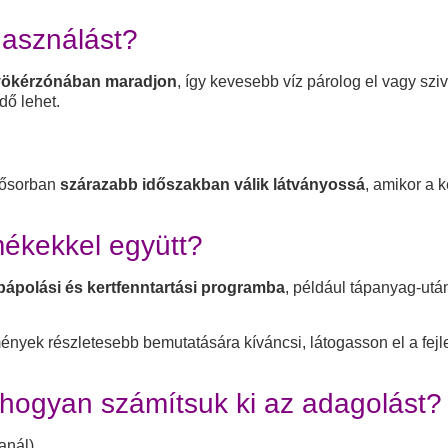
használást?
gyökérzónában maradjon
, így kevesebb víz párolog el vagy szi
dő lehet.
lsősorban
szárazabb időszakban válik látványossá
, amikor a 
ékekkel együtt?
ápolási és kertfenntartási programba
, például tápanyag-ut
nyek részletesebb bemutatására kíváncsi, látogasson el a fejl
 hogyan számítsuk ki az adagolást?
anál)