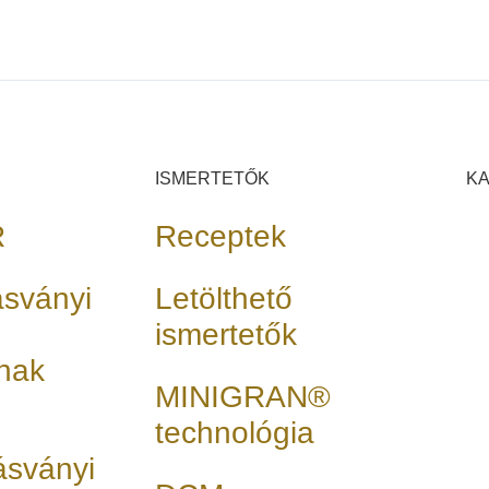
ISMERTETŐK
K
R
Receptek
ásványi
Letölthető
ismertetők
nak
MINIGRAN®
technológia
 ásványi