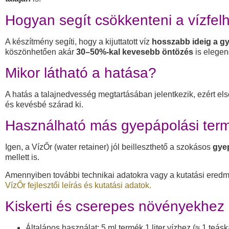
Hogyan segít csökkenteni a vízfel
A készítmény segíti, hogy a kijuttatott víz
hosszabb ideig a 
köszönhetően akár
30–50%-kal kevesebb öntözés
is elegen
Mikor látható a hatása?
A hatás a talajnedvesség megtartásában jelentkezik, ezért e
és kevésbé szárad ki.
Használható más gyepápolási term
Igen, a VízŐr (water retainer) jól beilleszthető a szokásos
gyep
mellett is.
Amennyiben további technikai adatokra vagy a kutatási eredmé
VízŐr fejlesztői leírás és kutatási adatok.
Kiskerti és cserepes növényekhez
Általános használat: 5 ml termék 1 liter vízhez (≈ 1 teásk