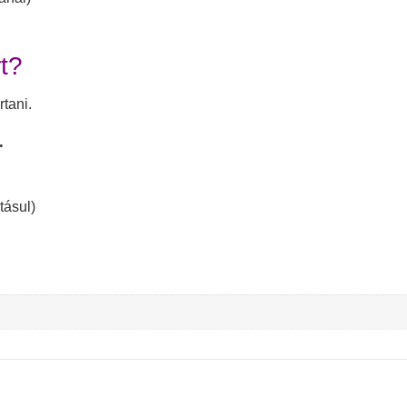
t?
tani.
.
tásul)