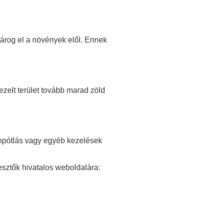
várog el a növények elől. Ennek
kezelt terület tovább marad zöld
ánpótlás vagy egyéb kezelések
esztők hivatalos weboldalára: