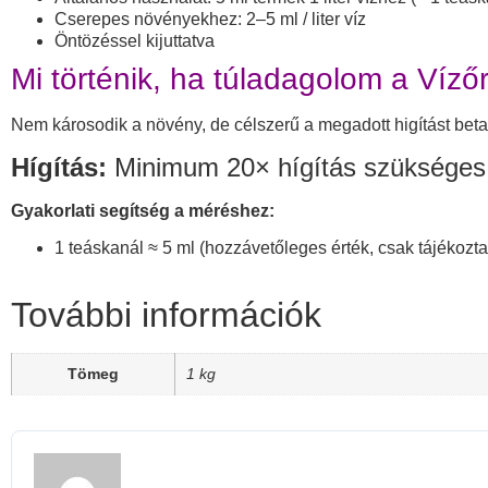
Cserepes növényekhez: 2–5 ml / liter víz
Öntözéssel kijuttatva
Mi történik, ha túladagolom a Vízőr
Nem károsodik a növény, de célszerű a megadott higítást betar
Hígítás:
Minimum 20× hígítás szükséges
Gyakorlati segítség a méréshez:
1 teáskanál ≈ 5 ml (hozzávetőleges érték, csak tájékozta
További információk
Tömeg
1 kg