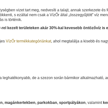
ységben vizet tart meg, nedvesíti a talajt, annak szerkezete és 
ökkenti, s ezáltal nem csak a VízŐr által „összegyűjtött” víz me
 is történik.
-rel kezelt területeken akár 30%-kal kevesebb öntözővíz is
ljes
VízŐr termékkategóriánkat
, ahol megtalálja a kisebb és nag
t a leghatékonyabb, de a szezon során bármikor alkalmazható, am
on, magánkertekben, parkokban, sportpályákon
, valamint
ke