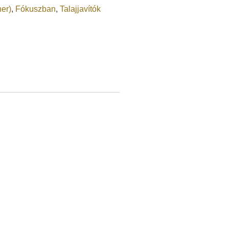
ner)
,
Fókuszban
,
Talajjavítók