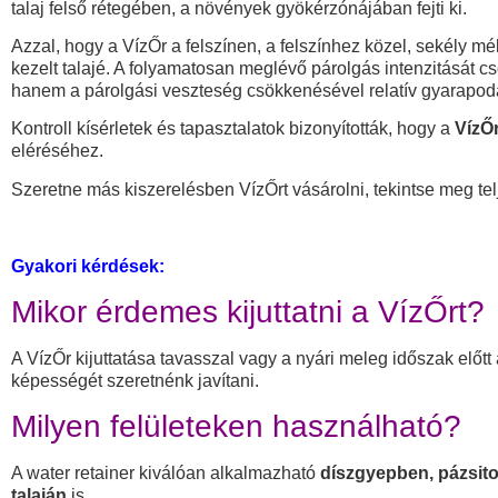
talaj felső rétegében, a növények gyökérzónájában fejti ki.
Azzal, hogy a VízŐr a felszínen, a felszínhez közel, sekély mél
kezelt talajé. A folyamatosan meglévő párolgás intenzitását cs
hanem a párolgási veszteség csökkenésével relatív gyarapodás
Kontroll kísérletek és tapasztalatok bizonyították, hogy a
VízŐr
eléréséhez.
Szeretne más kiszerelésben VízŐrt vásárolni, tekintse meg te
Gyakori kérdések:
Mikor érdemes kijuttatni a VízŐrt?
A VízŐr kijuttatása tavasszal vagy a nyári meleg időszak előt
képességét szeretnénk javítani.
Milyen felületeken használható?
A water retainer kiválóan alkalmazható
díszgyepben, pázsit
talaján
is.