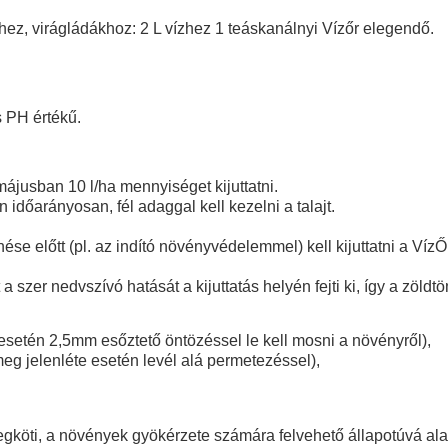
, virágládákhoz: 2 L vízhez 1 teáskanálnyi Vízőr elegendő.
s PH értékű.
ájusban 10 l/ha mennyiséget kijuttatni.
időarányosan, fél adaggal kell kezelni a talajt.
se előtt (pl. az indító növényvédelemmel) kell kijuttatni a VízŐr
a szer nedvszívó hatását a kijuttatás helyén fejti ki, így a zöl
 esetén 2,5mm esőztető öntözéssel le kell mosni a növényről),
g jelenléte esetén levél alá permetezéssel),
megköti, a növények gyökérzete számára felvehető állapotúvá ala