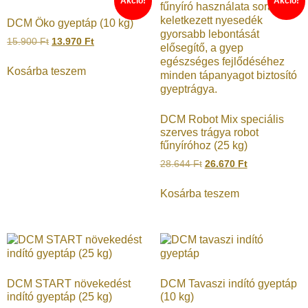
Akció!
Akció!
DCM Öko gyeptáp (10 kg)
15.900
Ft
13.970
Ft
Kosárba teszem
DCM Robot Mix speciális
szerves trágya robot
fűnyíróhoz (25 kg)
28.644
Ft
26.670
Ft
Kosárba teszem
DCM START növekedést
DCM Tavaszi indító gyeptáp
indító gyeptáp (25 kg)
(10 kg)