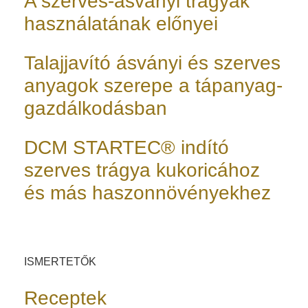
A szerves-ásványi trágyák
használatának előnyei
Talajjavító ásványi és szerves
anyagok szerepe a tápanyag-
gazdálkodásban
DCM STARTEC® indító
szerves trágya kukoricához
és más haszonnövényekhez
ISMERTETŐK
Receptek