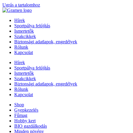
Ugrás a tartalomhoz
Hírek
Sportpálya felújítás
Ismertetők
Szakcikkek
Biztonsági adatlapok, engedélyek
Rólunk
Kapcsolat
Hírek
Sportpálya felújítás
Ismertetők
Szakcikkek
Biztonsági adatlapok, engedélyek
Rólunk
Kapcsolat
Shop
Gyepkezelés
Fűmag
Hobby kert
BIO gazdálkodás
Minden növény