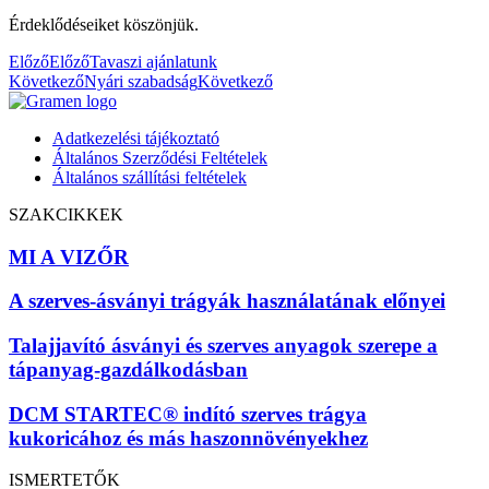
Érdeklődéseiket köszönjük.
Előző
Előző
Tavaszi ajánlatunk
Következő
Nyári szabadság
Következő
Adatkezelési tájékoztató
Általános Szerződési Feltételek
Általános szállítási feltételek
SZAKCIKKEK
MI A VIZŐR
A szerves-ásványi trágyák használatának előnyei
Talajjavító ásványi és szerves anyagok szerepe a
tápanyag-gazdálkodásban
DCM STARTEC® indító szerves trágya
kukoricához és más haszonnövényekhez
ISMERTETŐK