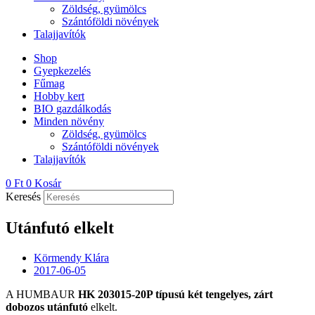
Zöldség, gyümölcs
Szántóföldi növények
Talajjavítók
Shop
Gyepkezelés
Fűmag
Hobby kert
BIO gazdálkodás
Minden növény
Zöldség, gyümölcs
Szántóföldi növények
Talajjavítók
0
Ft
0
Kosár
Keresés
Utánfutó elkelt
Körmendy Klára
2017-06-05
A HUMBAUR
HK 203015-20P típusú két tengelyes, zárt
dobozos utánfutó
elkelt.