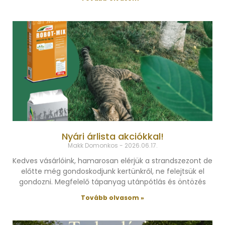
Nyári árlista akciókkal!
Makk Domonkos
2026.06.17.
Kedves vásárlóink, hamarosan elérjük a strandszezont de
előtte még gondoskodjunk kertünkről, ne felejtsük el
gondozni. Megfelelő tápanyag utánpótlás és öntözés
Tovább olvasom »