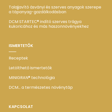
Talajjavító ásványi és szerves anyagok szerepe
a tápanyag-gazdálkodásban
DCM STARTEC® indító szerves trágya
kukoricához és más haszonnövényekhez
ISMERTETŐK
Receptek
Letölthető ismertetők
MINIGRAN® technológia
DCM… a természetes növénytáp
KAPCSOLAT