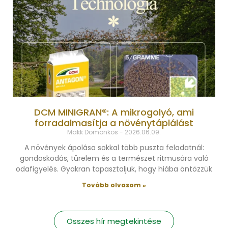
DCM MINIGRAN®: A mikrogolyó, ami
forradalmasítja a növénytáplálást
Makk Domonkos
2026.06.09.
A növények ápolása sokkal több puszta feladatnál:
gondoskodás, türelem és a természet ritmusára való
odafigyelés. Gyakran tapasztaljuk, hogy hiába öntözzük
Tovább olvasom »
Összes hír megtekintése